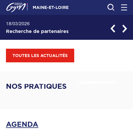
MAINE-ET-LOIRE
01/04/2026
18/03/2026
Coupe et Challenge de l'Anjou
Recherche de partenaires
TOUTES LES ACTUALITÉS
ACCESS GYM
HANDI GYM
PARKOUR
LES RENCONTRES
BABY GYM
GYM +
NOS PRATIQUES
AGENDA